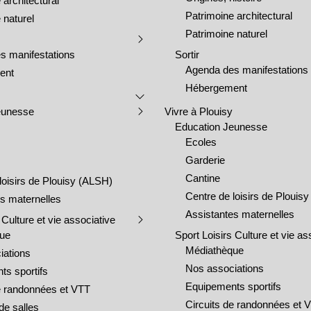
 architectural
Patrimoine architectural
 naturel
Patrimoine naturel
s manifestations
Sortir
Agenda des manifestations
ent
Hébergement
eunesse
Vivre à Plouisy
Education Jeunesse
Ecoles
Garderie
Cantine
loisirs de Plouisy (ALSH)
Centre de loisirs de Plouis
s maternelles
Assistantes maternelles
 Culture et vie associative
que
Sport Loisirs Culture et vie as
Médiathèque
iations
Nos associations
ts sportifs
Equipements sportifs
de randonnées et VTT
Circuits de randonnées et 
de salles