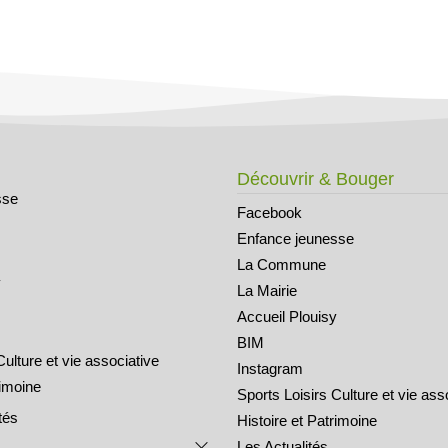
Découvrir & Bouger
sse
Facebook
Enfance jeunesse
La Commune
y
La Mairie
Accueil Plouisy
BIM
Culture et vie associative
Instagram
rimoine
Sports Loisirs Culture et vie ass
tés
Histoire et Patrimoine
Les Actualités