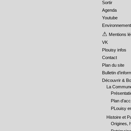
Sortir
Agenda
Youtube
Environnement 
Mentions l
VK
Plouisy infos
Contact
Plan du site
Bulletin d’info
Découvrir & B
La Commun
Présentati
Plan d’ac
PLouisy en
Histoire et P
Origines, h