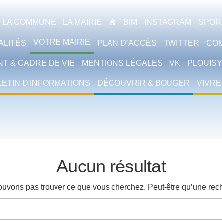
LA COMMUNE
LA MAIRIE
BIM
INSTAGRAM
SPORT
VOTRE MAIRIE
ALITÉS
PLAN D’ACCÈS
TWITTER
CO
T & CADRE DE VIE
MENTIONS LÉGALES
VK
PLOUISY
LETIN D'INFORMATIONS
DÉCOUVRIR & BOUGER
VIVRE
Aucun résultat
ouvons pas trouver ce que vous cherchez. Peut-être qu’une rech