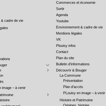
Commerces et économie
Sortir
Agenda
& cadre de vie
Youtube
Environnement & cadre de vie
égales
Mentions légales
VK
Plouisy infos
Contact
Plan du site
rmations
Bulletin d’informations
ouger
e
Découvrir & Bouger
on
La Commune
Présentation
cès
Plan d’accès
 image – à venir
PLouisy en image – à venir
atrimoine
istoire
Histoire et Patrimoine
Origines, histoire