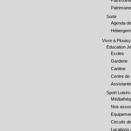
Patrimoine
Patrimoine
Sortir
Agenda de
Hébergem
Vivre à Plouisy
Education J
Ecoles
Garderie
Cantine
Centre de 
Assistante
Sport Loisirs
Médiathè
Nos assoc
Equipemen
Circuits 
Locations 