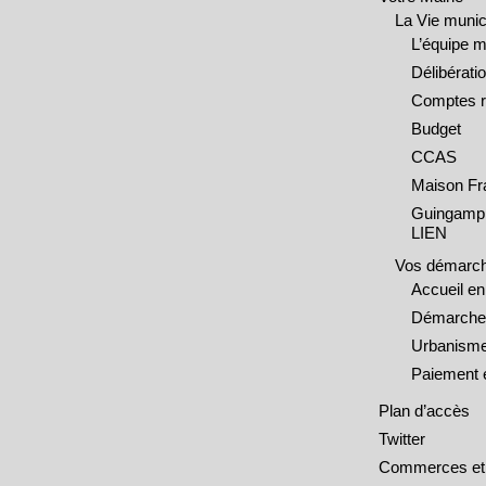
La Vie munic
L’équipe m
Délibérati
Comptes 
Budget
CCAS
Maison Fr
Guingamp 
LIEN
Vos démarc
Accueil e
Démarches
Urbanisme
Paiement e
Plan d’accès
Twitter
Commerces et