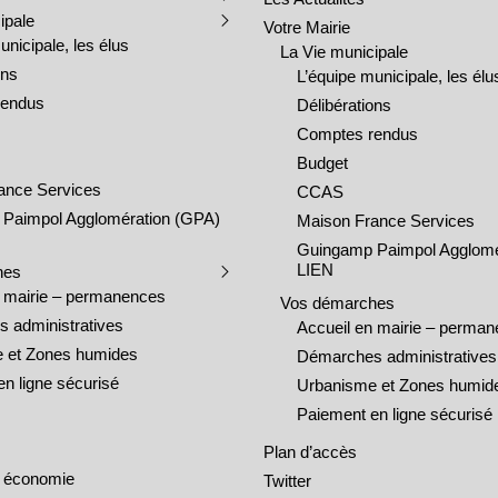
ipale
Votre Mairie
unicipale, les élus
La Vie municipale
ons
L’équipe municipale, les élu
rendus
Délibérations
Comptes rendus
Budget
ance Services
CCAS
Paimpol Agglomération (GPA)
Maison France Services
Guingamp Paimpol Agglomé
LIEN
hes
n mairie – permanences
Vos démarches
 administratives
Accueil en mairie – perma
 et Zones humides
Démarches administratives
n ligne sécurisé
Urbanisme et Zones humid
Paiement en ligne sécurisé
Plan d’accès
 économie
Twitter