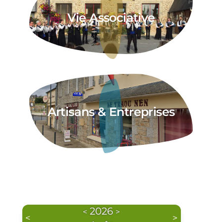
Vie Associative
Artisans & Entreprises
2026
<
>
<
>