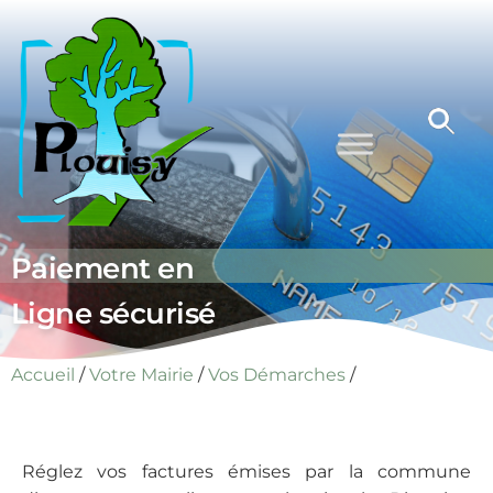
Commune
Une
commune
de Plouisy
nature aux
portes de
Guingamp
Paiement en
Ligne sécurisé
Accueil
/
Votre Mairie
/
Vos Démarches
/
Réglez vos factures émises par la commune