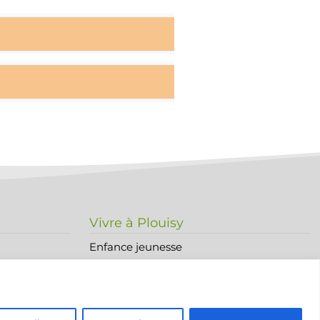
Vivre à Plouisy
Enfance jeunesse
Sports Loisirs Culture et vie associative
Commerces et économie
Environnement & cadre de vie