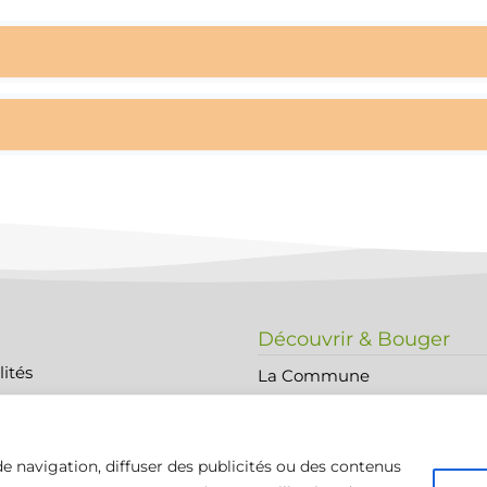
Découvrir & Bouger
lités
La Commune
Histoire et Patrimoine
légales
Sortir
e navigation, diffuser des publicités ou des contenus