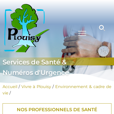
Commune
Une
commune
de Plouisy
nature aux
portes de
Guingamp
Services de Santé &
Numéros d'Urgence
Accueil
/
Vivre à Plouisy
/
Environnement & cadre de
vie
/
NOS PROFESSIONNELS DE SANTÉ