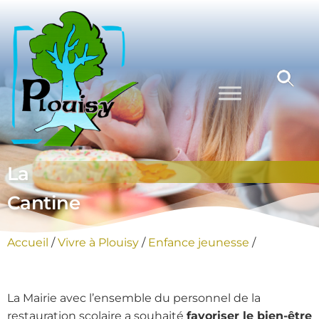
Commune
Une
commune
de Plouisy
nature aux
portes de
Guingamp
La
Cantine
Accueil
/
Vivre à Plouisy
/
Enfance jeunesse
/
La Mairie avec l’ensemble du personnel de la
restauration scolaire a souhaité
favoriser le bien-être