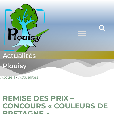
Commune
Une
commune
de Plouisy
nature aux
portes de
Guingamp
Actualités
Plouisy
Accueil
/
Actualités
REMISE DES PRIX –
CONCOURS « COULEURS DE
BRETAGNE »