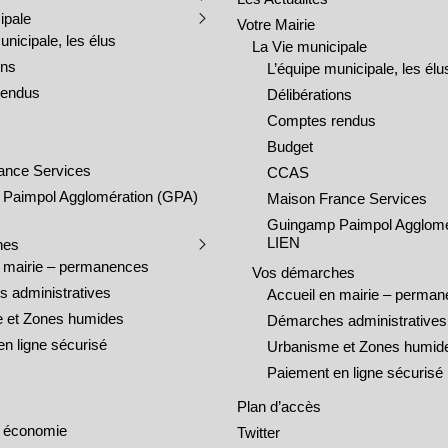
ipale
Votre Mairie
unicipale, les élus
La Vie municipale
ons
L’équipe municipale, les élu
rendus
Délibérations
Comptes rendus
Budget
ance Services
CCAS
Paimpol Agglomération (GPA)
Maison France Services
Guingamp Paimpol Agglomé
LIEN
hes
n mairie – permanences
Vos démarches
 administratives
Accueil en mairie – perma
 et Zones humides
Démarches administratives
n ligne sécurisé
Urbanisme et Zones humid
Paiement en ligne sécurisé
Plan d’accès
 économie
Twitter