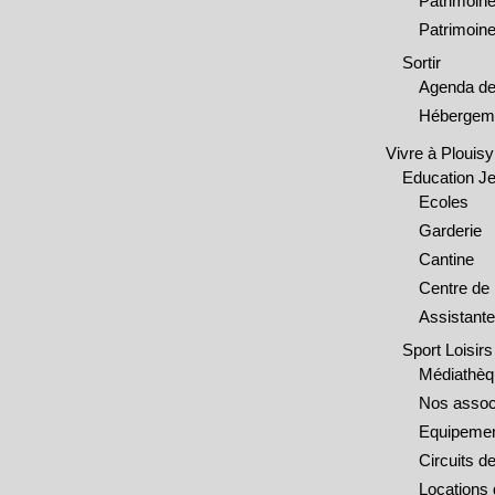
Patrimoine
Patrimoine
Sortir
Agenda de
Hébergem
Vivre à Plouisy
Education J
Ecoles
Garderie
Cantine
Centre de 
Assistante
Sport Loisirs
Médiathè
Nos assoc
Equipemen
Circuits 
Locations 