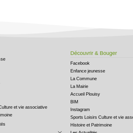
Découvrir & Bouger
sse
Facebook
Enfance jeunesse
La Commune
y
La Mairie
Accueil Plouisy
BIM
Culture et vie associative
Instagram
rimoine
Sports Loisirs Culture et vie ass
tés
Histoire et Patrimoine
Les Actualités