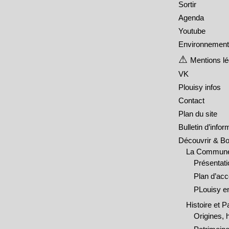
Sortir
Agenda
Youtube
Environnement 
Mentions l
VK
Plouisy infos
Contact
Plan du site
Bulletin d’info
Découvrir & B
La Commun
Présentati
Plan d’ac
PLouisy en
Histoire et P
Origines, h