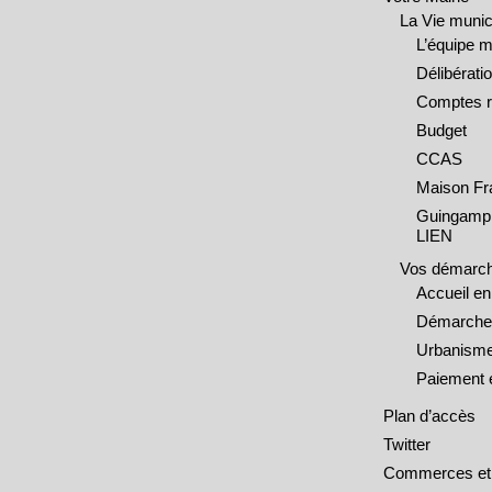
La Vie munic
L’équipe m
Délibérati
Comptes 
Budget
CCAS
Maison Fr
Guingamp 
LIEN
Vos démarc
Accueil e
Démarches
Urbanisme
Paiement e
Plan d’accès
Twitter
Commerces et