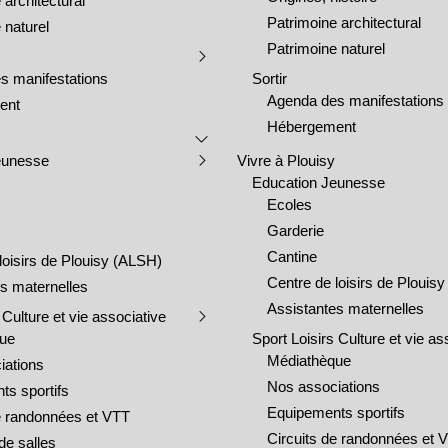
 architectural
Patrimoine architectural
 naturel
Patrimoine naturel
s manifestations
Sortir
Agenda des manifestations
ent
Hébergement
eunesse
Vivre à Plouisy
Education Jeunesse
Ecoles
Garderie
Cantine
loisirs de Plouisy (ALSH)
Centre de loisirs de Plouis
s maternelles
Assistantes maternelles
 Culture et vie associative
que
Sport Loisirs Culture et vie as
Médiathèque
iations
Nos associations
ts sportifs
Equipements sportifs
de randonnées et VTT
Circuits de randonnées et 
de salles