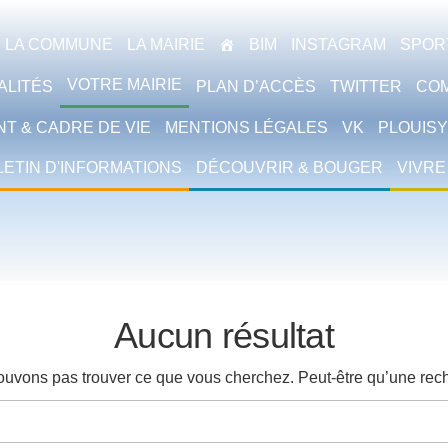
LA COMMUNE
LA MAIRIE
BIM
INSTAGRAM
SPORT
VOTRE MAIRIE
ALITÉS
PLAN D’ACCÈS
TWITTER
CO
T & CADRE DE VIE
MENTIONS LÉGALES
VK
PLOUISY
LETIN D'INFORMATIONS
DÉCOUVRIR & BOUGER
VIVRE
Aucun résultat
ouvons pas trouver ce que vous cherchez. Peut-être qu’une rech