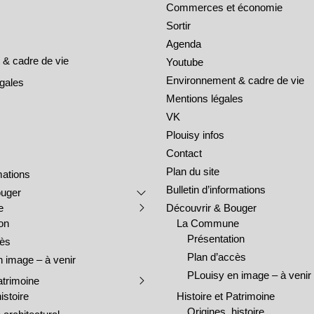
Commerces et économie
Sortir
Agenda
& cadre de vie
Youtube
Environnement & cadre de vie
égales
Mentions légales
VK
Plouisy infos
Contact
Plan du site
rmations
Bulletin d’informations
ouger
e
Découvrir & Bouger
on
La Commune
Présentation
cès
Plan d’accès
 image – à venir
PLouisy en image – à venir
atrimoine
istoire
Histoire et Patrimoine
Origines, histoire