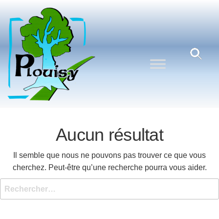
Commune
Une
commune
de
nature
Plouisy
aux
portes de
Guingamp
Aucun résultat
Il semble que nous ne pouvons pas trouver ce que vous
cherchez. Peut-être qu’une recherche pourra vous aider.