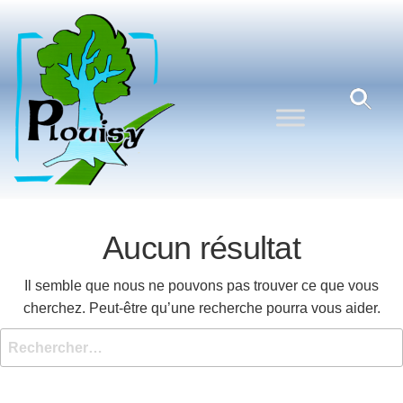
Commune
Une
commune
de
nature
Plouisy
aux
portes de
Guingamp
Aucun résultat
Il semble que nous ne pouvons pas trouver ce que vous
cherchez. Peut-être qu’une recherche pourra vous aider.