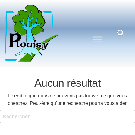
Commune
Une
commune
de
nature
Plouisy
aux
portes de
Guingamp
Aucun résultat
Il semble que nous ne pouvons pas trouver ce que vous
cherchez. Peut-être qu’une recherche pourra vous aider.