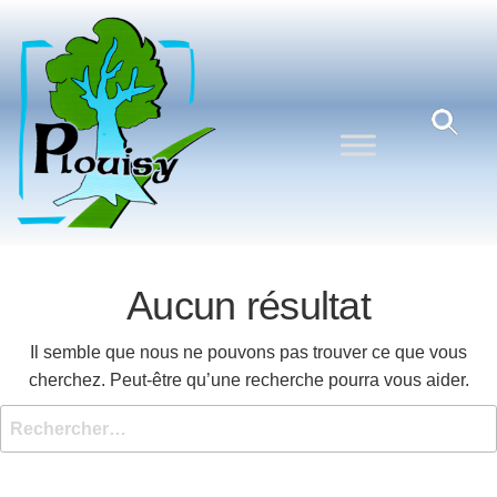
Commune
Une
commune
de
nature
Plouisy
aux
portes de
Guingamp
Aucun résultat
Il semble que nous ne pouvons pas trouver ce que vous
cherchez. Peut-être qu’une recherche pourra vous aider.