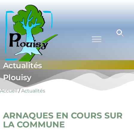
Commune
Une
commune
de Plouisy
nature aux
portes de
Guingamp
Actualités
Plouisy
Accueil
/
Actualités
ARNAQUES EN COURS SUR
LA COMMUNE