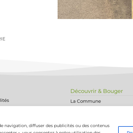
IE
Découvrir & Bouger
lités
La Commune
Histoire et Patrimoine
légales
Sortir
e navigation, diffuser des publicités ou des contenus
 accepter », vous consentez à notre utilisation des
Pe