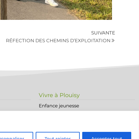
SUIVANTE
RÉFECTION DES CHEMINS D’EXPLOITATION
Vivre à Plouisy
Enfance jeunesse
Sports Loisirs Culture et vie associative
Commerces et économie
Environnement & cadre de vie
rsonnaliser
Tout rejeter
Accepter tout