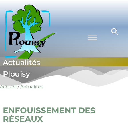
Commune
Une
commune
de Plouisy
nature aux
portes de
Guingamp
Actualités
Plouisy
Accueil
/
Actualités
ENFOUISSEMENT DES
RÉSEAUX