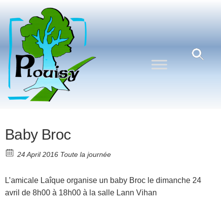
Commune
Une
commune
de
nature
Plouisy
aux
portes de
Guingamp
Baby Broc
24 April 2016 Toute la journée
L’amicale Laîque organise un baby Broc le dimanche 24
avril de 8h00 à 18h00 à la salle Lann Vihan