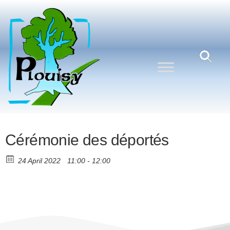
Commune
Une
commune
de
nature
Plouisy
aux
portes de
Guingamp
Cérémonie des déportés
24 April 2022
11:00 - 12:00