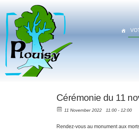
Commune
Une
commune
de
nature
Plouisy
aux
VO
portes de
Guingamp
Cérémonie du 11 n
11 November 2022
11:00 - 12:00
Rendez-vous au monument aux morts