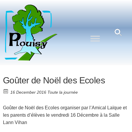
Commune
Une
commune
de
nature
Plouisy
aux
portes de
Guingamp
Goûter de Noël des Ecoles
16 December 2016 Toute la journée
Goûter de Noël des Ecoles organiser par l’Amical Laïque et
les parents d’élèves le vendredi 16 Décembre à la Salle
Lann Vihan