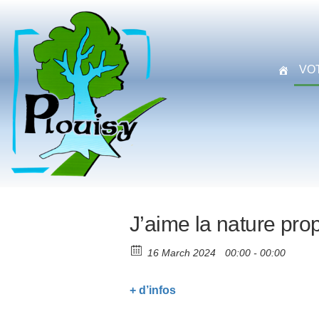
Commune
Une
commune
de
nature
Plouisy
aux
VO
portes de
Guingamp
J’aime la nature pro
16 March 2024
00:00 - 00:00
+ d’infos