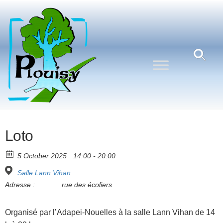
Commune
Une
commune
de
nature
Plouisy
aux
portes de
Guingamp
Loto
5 October 2025
14:00 - 20:00
Salle Lann Vihan
Adresse :
rue des écoliers
Organisé par l’Adapei-Nouelles à la salle Lann Vihan de 14