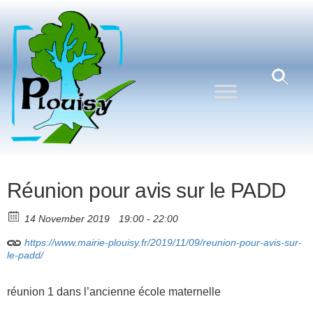
Commune
Une
commune
de
nature
Plouisy
aux
portes de
Guingamp
Réunion pour avis sur le PADD
14 November 2019
19:00 - 22:00
https://www.mairie-plouisy.fr/2019/11/09/reunion-pour-avis-sur-
le-padd/
réunion 1 dans l’ancienne école maternelle