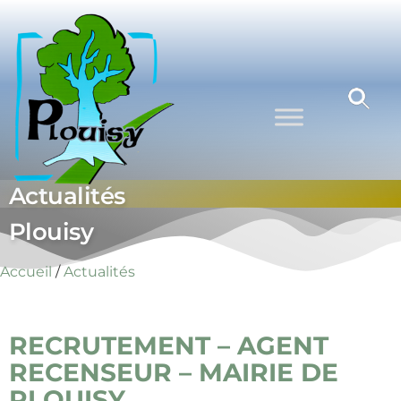
Commune
Une
commune
de Plouisy
nature aux
portes de
Guingamp
Actualités
Plouisy
Accueil
/
Actualités
RECRUTEMENT – AGENT
RECENSEUR – MAIRIE DE
PLOUISY